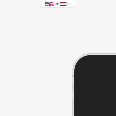
en
nl