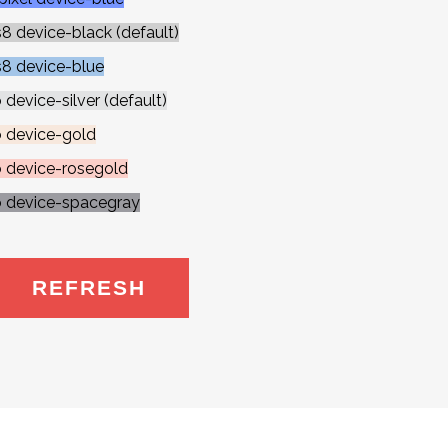
8 device-black (default)
s8 device-blue
device-silver (default)
o device-gold
o device-rosegold
o device-spacegray
REFRESH