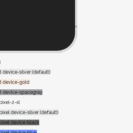
x
 device-silver (default)
8 device-gold
8 device-spacegray
ixel-2-xl
xel device-silver (default)
ixel device-black
ixel device-blue