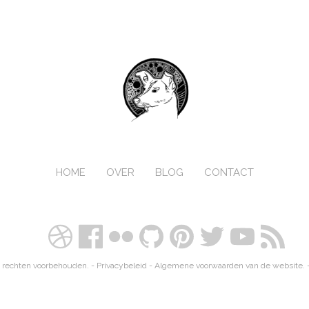
HOME
OVER
BLOG
CONTACT
 rechten voorbehouden. -
Privacybeleid
-
Algemene voorwaarden van de website.