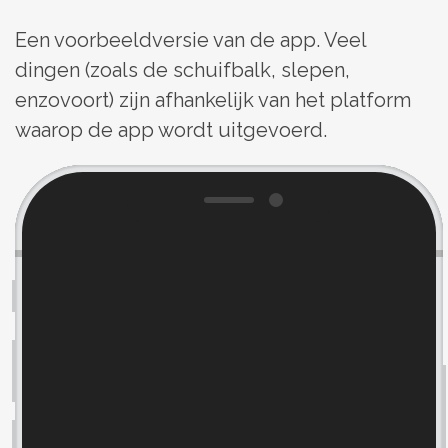
Een voorbeeldversie van de app. Veel
dingen (zoals de schuifbalk, slepen,
enzovoort) zijn afhankelijk van het platform
waarop de app wordt uitgevoerd.