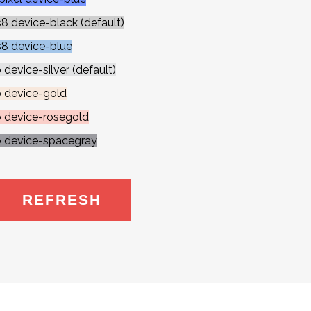
8 device-black (default)
s8 device-blue
device-silver (default)
o device-gold
o device-rosegold
o device-spacegray
REFRESH