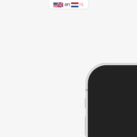
en
nl