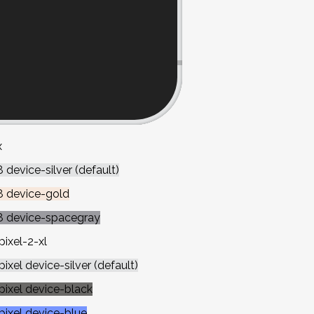
x
 device-silver (default)
8 device-gold
8 device-spacegray
ixel-2-xl
xel device-silver (default)
ixel device-black
ixel device-blue