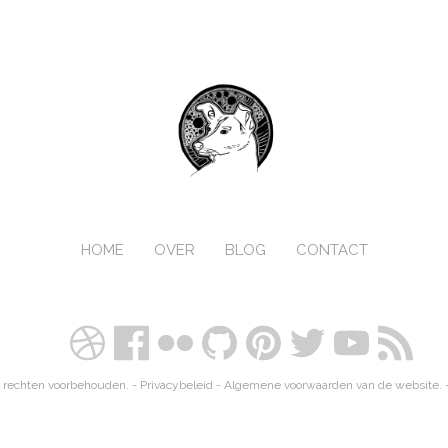
HOME
OVER
BLOG
CONTACT
 rechten voorbehouden. -
Privacybeleid
-
Algemene voorwaarden van de website.